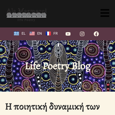
EL
EN
FR
Life Poetry Blog
Η ποιητική δυναμική των