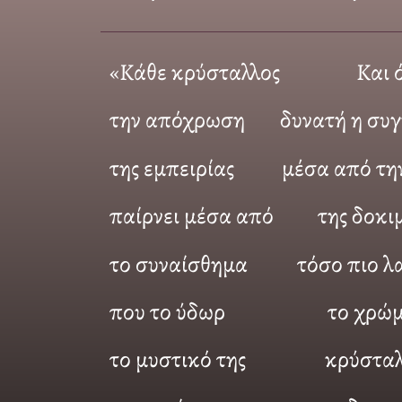
«Κάθε κρύσταλλος
Και 
την απόχρωση
δυνατή η συ
της εμπειρίας
μέσα από τη
παίρνει μέσα από
της δοκι
το συναίσθημα
τόσο πιο 
που το ύδωρ
το χρώμ
το μυστικό της
κρύσταλ