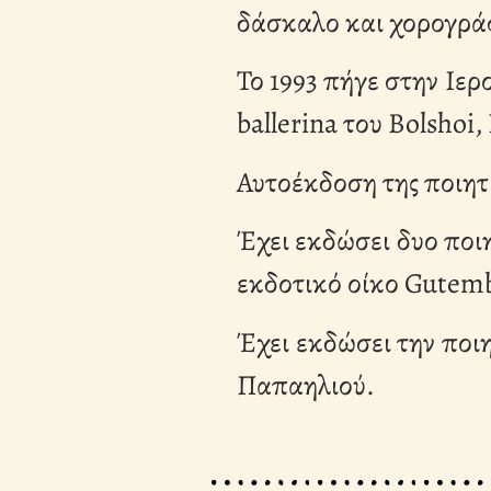
δάσκαλο και χορογράφ
Το 1993 πήγε στην Ιε
ballerina του Bolshoi
Αυτοέκδοση της ποιητ
Έχει εκδώσει δυο ποιη
εκδοτικό οίκο Gutem
Έχει εκδώσει την ποι
Παπαηλιού.