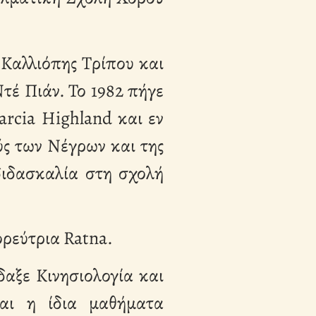
 Καλλιόπης Τρίπου και
έ Πιάν. Το 1982 πήγε
rcia Highland και εν
ύς των Νέγρων και της
διδασκαλία στη σχολή
ορεύτρια Ratna.
δαξε Κινησιολογία και
και η ίδια μαθήματα