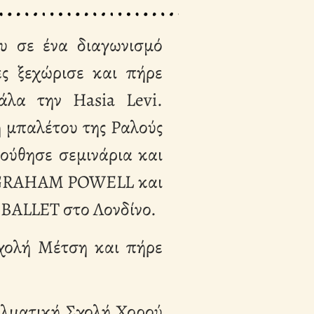
υ σε ένα διαγωνισμό
ες ξεχώρισε και πήρε
άλα την Hasia Levi.
ή μπαλέτου της Ραλούς
ούθησε σεμινάρια και
T, GRAHAM POWELL και
BALLET στο Λονδίνο.
σχολή Μέτση και πήρε
ελματική Σχολή Χορού