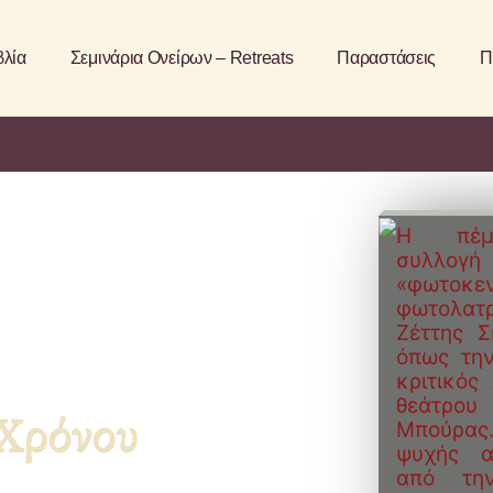
βλία
Σεμινάρια Ονείρων – Retreats
Παραστάσεις
Π
Η πέμπ
συλλ
«φωτοκεν
φωτολατρ
Ζέττης Σ
όπως την
κριτικός
θεάτρου
 Χρόνου
Μπούρας
ψυχής α
από την