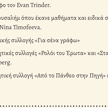
ο τον Evan Trinder.
ρουσαλήμ όπου έκανε μαθήματα και ειδικά σ
, Nina Timofeeva.
ικής συλλογής «Για σένα γράφω»
τικές συλλογές «Ρολόι του Έρωτα» και «Στ
berg.
ητική συλλογή «Από το Πάνθεο στην Πηγή» 