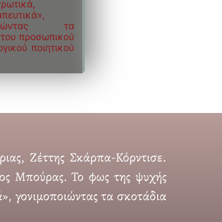
ρωτικά,
πευτικά»,
ποιώντας τα
 του προσωπικού
ογικού ποιητικού
ριας, Ζέττης Σκάρπα-Κόρντισε.
νος Μπούρας. Το φως της ψυχής
», γονιμοποιώντας τα σκοτάδια