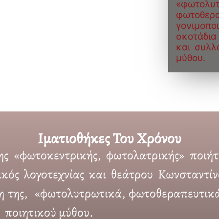
«φωτολυτ
φωτοθερα
γονιμο
σκοτάδια
και συλλ
μύθου.
Ιματιοθήκες Του Χρόνου
ς «φωτοκεντρικής, φωτολατρικής» ποιήτ
κός λογοτεχνίας και θεάτρου Κωνσταντί
η της, «φωτολυτρωτικά, φωτοθεραπευτικά
 ποιητικού μύθου.