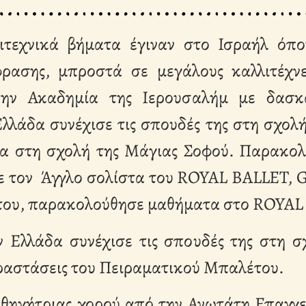
τεχνικά βήματα έγιναν στο Ισραήλ όπο
ρασης, μπροστά σε μεγάλους καλλιτέχν
ην Ακαδημία της Ιερουσαλήμ με δασκ
λλάδα συνέχισε τις σπουδές της στη σχολ
ια στη σχολή της Μάγιας Σοφού. Παρακολ
με τον Άγγλο σολίστα του ROYAL BALLE
του, παρακολούθησε μαθήματα στο ROYAL 
 Ελλάδα συνέχισε τις σπουδές της στη 
ραστάσεις του Πειραματικού Μπαλέτου.
θηγήτριας χορού από την Ανωτάτη Επαγγ