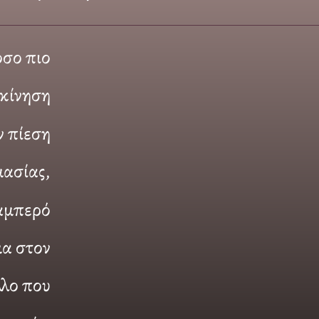
όσο πιο
γκίνηση
ν πίεση
μασίας,
λαμπερό
α στον
λο που