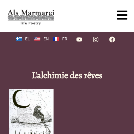
EL
EN
FR
L'alchimie des rêves