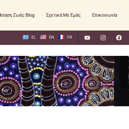
οίηση Ζωής Blog
Σχετικά Με Εμάς
Επικοινωνία
EL
EN
FR