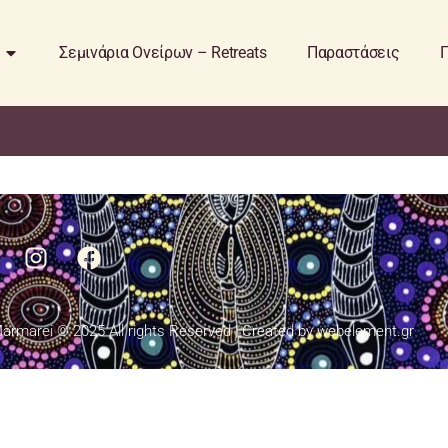
Σεμινάρια Ονείρων – Retreats
Παραστάσεις
Π
Marmarei © 2025 All rights Reserved | Created by webelement.gr